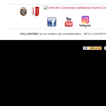
COLLONTREK
Sur les sentiers des contrabbandiers - INFO e CONTATTI