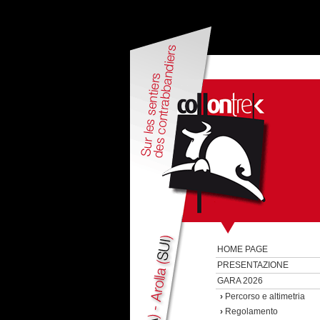
HOME PAGE
PRESENTAZIONE
GARA 2026
›
Percorso e altimetria
›
Regolamento