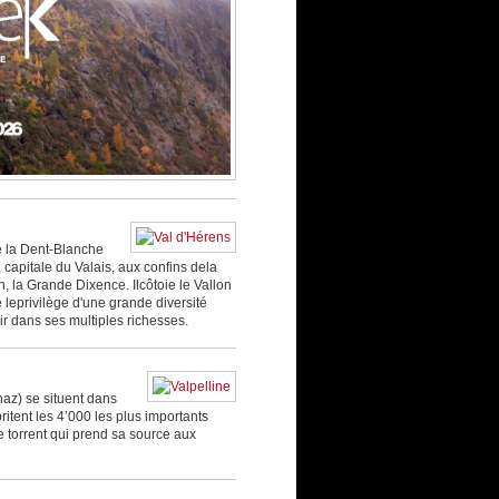
e la Dent-Blanche
, capitale du Valais, aux confins dela
on, la Grande Dixence. Ilcôtoie le Vallon
e leprivilège d'une grande diversité
ir dans ses multiples richesses.
naz) se situent dans
britent les 4’000 les plus importants
e torrent qui prend sa source aux