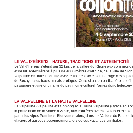
LE VAL D'HÉRENS - NATURE, TRADITIONS ET AUTHENTICITÉ
Le Val d'Hérens s'étend sur 32 km, de la vallée du Rhône aux sommets d
et de laDent-d'Hérens à plus de 4000 mètres d'altitude, de la ville de Sion
Valpelline en Italie.Il conflue avec le Val des Dix et son barrage d'excepti
de Réchy et ses hauts marais protégés. Cette situation particulière lui offr
paysagère et une originalité du patrimoine culturel. Venez donc ledécouvr
LA VALPELLINE ET LA HAUTE VALPELLINE
La Valpelline (Valpelline et Ollomont) et la Haute Valpelline (Oyace et Bio
la partie Nord de la Vallée d’Aoste, aux frontières avec le Valais et elles a
parmi les Alpes Pennines. Bienvenus, alors, dans les Vallées du Buthier, l
glaciers et qui vous accompagnera lors de vos vacances familiales.