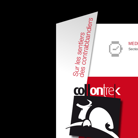
MED
Sectio