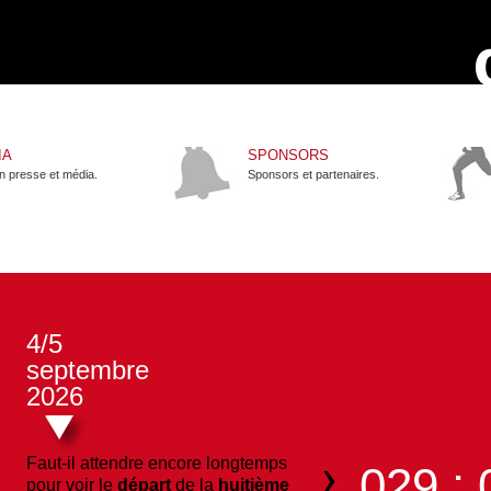
IA
SPONSORS
n presse et média.
Sponsors et partenaires.
4/5
septembre
2026
Faut-il attendre encore longtemps
029 : 
pour voir le
départ
de la
huitième